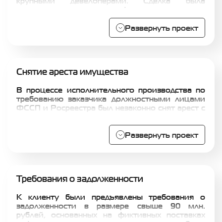
крупными девелоперами. Сделка была
осложнена получением финансирования от
Банка, в связи с чем условия сделки проходили
длительную процедуру согласования. Для
Развернуть проект
достижения согласия по ключевым вопросам
было проведено многочисленное количество
переговоров.
Снятие ареста имущества
В процессе исполнительного производства по
требованию заказчика должностными лицами
ФССП и Росреестра был незаконно снят арест с
имущества должника, что привело к
невозможности погашения требования Клиента
в сумме 27 млн. рублей. В результате работы
Развернуть проект
наших специалистов с федерального бюджета в
пользу клиента были взысканы убытки в
размере 27 млн. рублей.
Требования о задолженности
К клиенту были предъявлены требования о
задолженности в размере свыше 90 млн.
рублей, основанных на фиктивных поставках