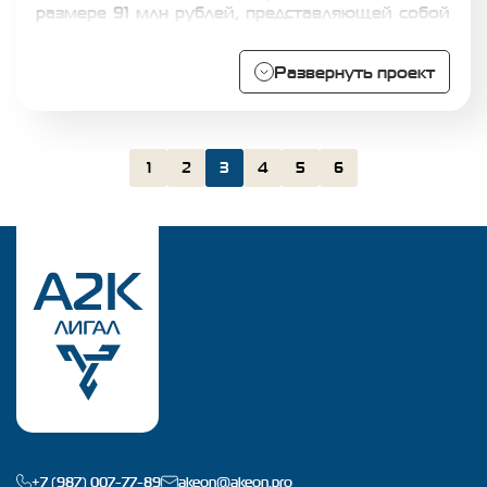
размере 91 млн рублей, представляющей собой
стоимость пользования недвижимым
имуществом, принадлежащим истцу. Иск был
удовлетворен лишь частично на сумму 200 000
Развернуть проект
рублей, команде А2К Лигал удалось добиться
кардинального снижения размера взыскания на
основании условий ранее действовавшего
между сторонами договора аренды. При этом,
размер рыночной платы за пользование
1
2
3
4
5
6
имуществом был больше размера ранее
действовавшей арендной платы более чем в 30
раз.
+7 (987) 007-77-89
akeon@akeon.pro