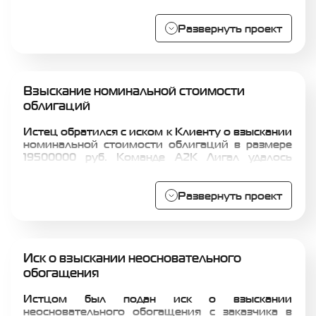
нефтепродуктов, документы по которым были
подписаны при введении клиента в заблуждение
относительно фактического наличия товара. В
Развернуть проект
результате серии арбитражных дел сделки
поставки были признаны недействительными, а
во взыскании долга было отказано.
Взыскание номинальной стоимости
облигаций
Истец обратился с иском к Клиенту о взыскании
номинальной стоимости облигаций в размере
19500000 руб. Команде А2К Лигал удалось
достичь отмены решения суда и заключить
мировое соглашение, по которому Клиент
выплачивает Истцу 1400000 руб., сумму почти в
Развернуть проект
14 раз меньше первоначально заявленных
требований Истца (19500000 руб.).
Иск о взыскании неосновательного
обогащения
Истцом был подан иск о взыскании
неосновательного обогащения с заказчика в