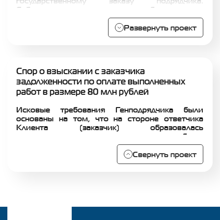
государственному заказу подрядчика.
Субподрядчик не исполнил свои обязательства,
не отработал аванс и причинил убытки Клиенту.
За короткие сроки мы добились взыскания с
Развернуть проект
убытков и неустойки с неисправного
субподрядчика на сумму свыше 18 млн. рублей
без экспертизы.
Спор о взыскании с заказчика
задолженности по оплате выполненных
работ в размере 80 млн рублей
Исковые требования Генподрядчика были
основаны на том, что на стороне ответчика
Клиента (заказчик) образовалась
задолженность по оплате выполненных работ в
связи с тем, что площадь построенного здания
оказалась существенно большей, чем
Свернуть проект
предусмотрено проектом строительства. В ходе
судебного разбирательства команде А2К Лигал
удалось защитить интересы ответчика и
доказать факт невыполнения истцом работ в
полном объеме и отсутствия согласования
дополнительных работ. Кроме того, в ходе
разбирательства были доказаны