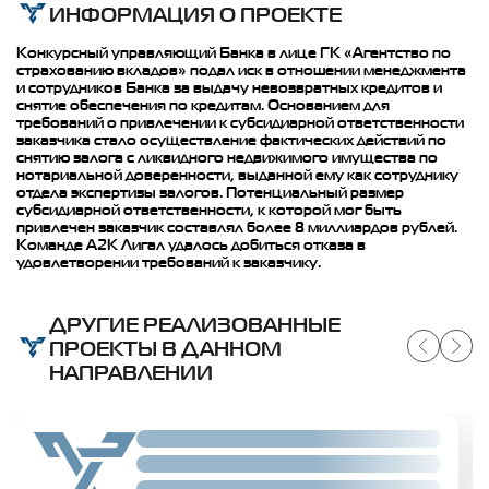
ИНФОРМАЦИЯ О ПРОЕКТЕ
Конкурсный управляющий Банка в лице ГК «Агентство по
страхованию вкладов» подал иск в отношении менеджмента
и сотрудников Банка за выдачу невозвратных кредитов и
снятие обеспечения по кредитам. Основанием для
требований о привлечении к субсидиарной ответственности
заказчика стало осуществление фактических действий по
снятию залога с ликвидного недвижимого имущества по
нотариальной доверенности, выданной ему как сотруднику
отдела экспертизы залогов. Потенциальный размер
субсидиарной ответственности, к которой мог быть
привлечен заказчик составлял более 8 миллиардов рублей.
Команде А2К Лигал удалось добиться отказа в
удовлетворении требований к заказчику.
ДРУГИЕ РЕАЛИЗОВАННЫЕ
ПРОЕКТЫ В ДАННОМ
НАПРАВЛЕНИИ
Slide 02
Slide 02