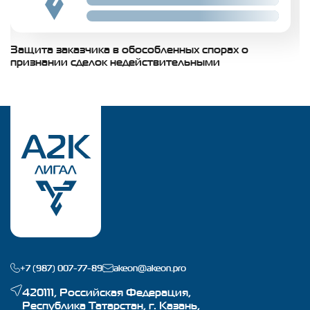
Slide 02
Slide 02
Защита заказчика в обособленных спорах о
З
признании сделок недействительными
с
Б
+7 (987) 007-77-89
akeon@akeon.pro
420111, Российская Федерация,
Республика Татарстан, г. Казань,