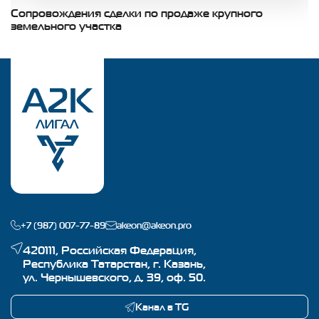
Сопровождения сделки по продаже крупного
С
земельного участка
п
+7 (987) 007-77-89
akeon@akeon.pro
420111, Российская Федерация,
Республика Татарстан, г. Казань,
ул. Чернышевского, д. 39, оф. 50.
Канал в TG