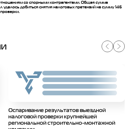
оотношениям со спорными контрагентами. Общая сумма
ал удалось добиться снятия налоговых претензий на сумму 146
 проверки.
ИИ
Slide 02
Slide 02
Slide 02
Slide 02
Оспаривание результатов выездной
налоговой проверки крупнейшей
региональной строительно-монтажной
компании