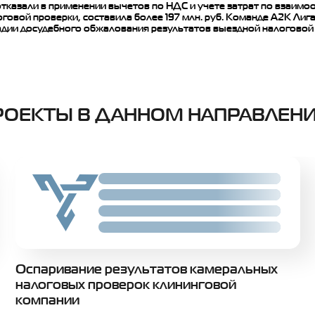
тказали в применении вычетов по НДС и учете затрат по взаим
говой проверки, составила более 197 млн. руб. Команде А2К Лиг
тадии досудебного обжалования результатов выездной налоговой
РОЕКТЫ В ДАННОМ НАПРАВЛЕН
Slide 02
Slide 02
Slide 02
Slide 02
Оспаривание результатов камеральных
налоговых проверок клининговой
компании