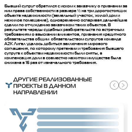
Бывший супруг обратился с иском к заказчику о признании за
ним права собственности в размере ½ на три дорогостоящих
объекта недвижимости (земельный участок, жилой дом и
нежилое помещение), одновременно оспаривая дальнейшие
сделки по отчуждению заказчиком таких объектов. В
результате череды судебных разбирательств по встречным
требованиям о взыскании алиментов, признания кредитного
обязательства общим обязательством супругов команде
А2К Лигал удалось добиться заключения мирового
соглашения, по которому претензии и требования бывшего
супруга к объектам недвижимости были сняты, а
компенсация доли в совместно нажитом имуществе была
снижена в 16 раз от изначального требования.
ДРУГИЕ РЕАЛИЗОВАННЫЕ
ПРОЕКТЫ В ДАННОМ
НАПРАВЛЕНИИ
Slide 02
Slide 02
Slide 02
Slide 02